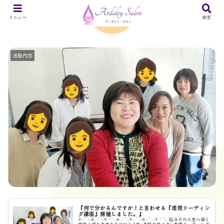
あなたも視える！透視講座
メニュー
検索
活動内容
『何で分かるんですか！と言わせる『透視リーディン
グ講座』開催しました。』
♱⋰⋱✮⋰⋱♱⋰⋱✮⋰⋱♱⋰⋱✮⋰⋱♱⋰⋱ 悩み０の人生へ導く