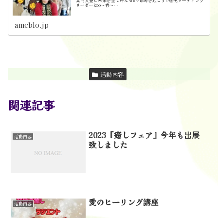
案内人望む未来を全て叶える❗❗✨奇跡を起こす✨透視リーディング
リーダーkoo～香～…
ameblo.jp
活動内容
関連記事
2023『癒しフェア』今年も出展
活動内容
致しました
愛のヒーリング講座
活動内容