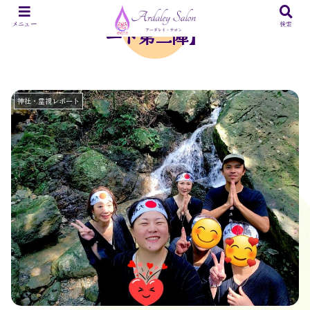
台風に悩まされながらの【滝行リトリ
メニュー
検索
ート第二陣】
神社・霊視レポート