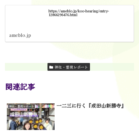
https://ameblo.jp/koo-hearing/entry-
12866296476.html
ameblo.jp
神社・霊視レポート
関連記事
一二三に行く『成田山新勝寺』
神社・霊視レポート