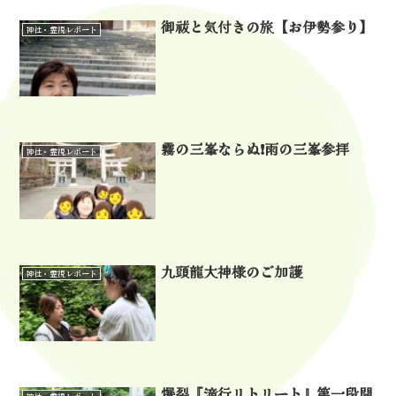
御祓と気付きの旅【お伊勢参り】
神社・霊視レポート
霧の三峯ならぬ❗雨の三峯参拝
神社・霊視レポート
九頭龍大神様のご加護
神社・霊視レポート
爆裂『滝行リトリート』第一段開