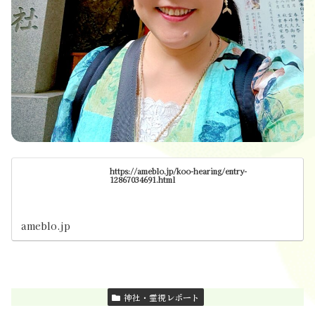
https://ameblo.jp/koo-hearing/entry-
12867034691.html
ameblo.jp
神社・霊視レポート