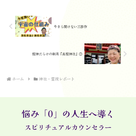
今さら聞けない三部作
龍神だらけの新潟『高龍神社』②
ホーム
神社・霊視レポート
悩み「0」の人生へ導く
スピリチュアルカウンセラー