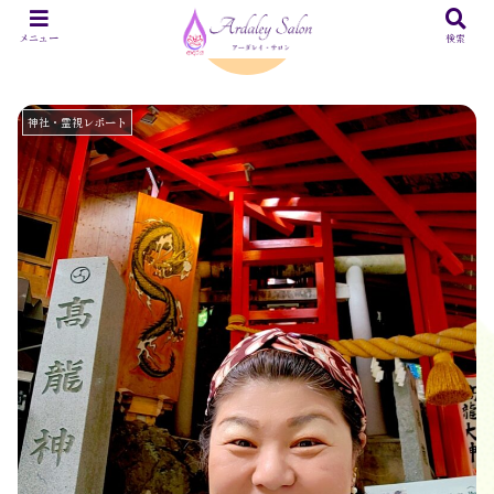
新潟は龍神だらけ？『高龍神社』
メニュー
検索
神社・霊視レポート